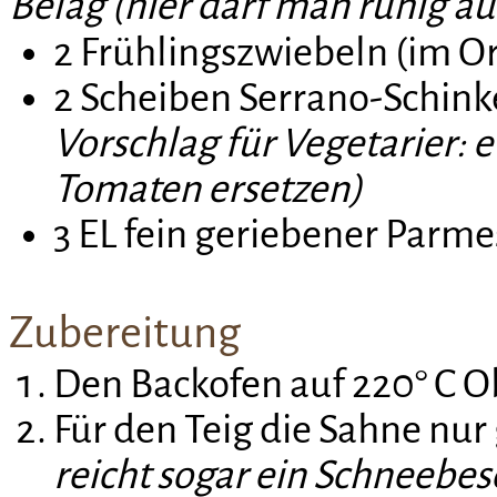
Belag (hier darf man ruhig au
2 Frühlingszwiebeln (im Or
2 Scheiben Serrano-Schink
Vorschlag für Vegetarier: e
Tomaten ersetzen)
3 EL fein geriebener Parm
Zubereitung
Den Backofen auf 220° C O
Für den Teig die Sahne nur 
reicht sogar ein Schneebes