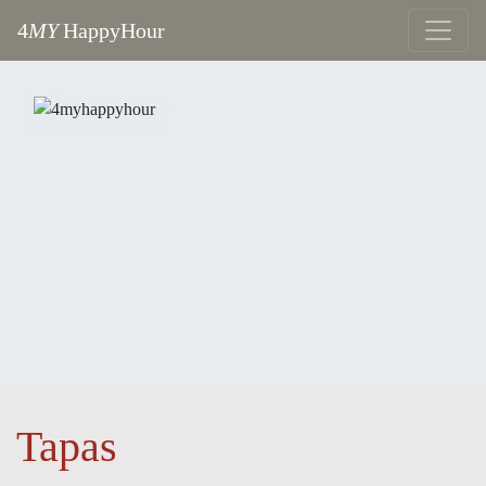
4
MY
HappyHour
Tapas