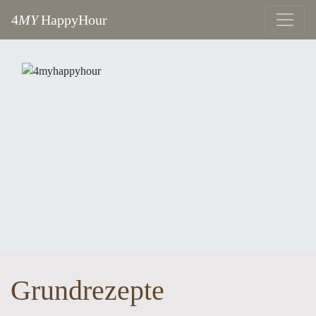
4
MY
HappyHour
Grundrezepte