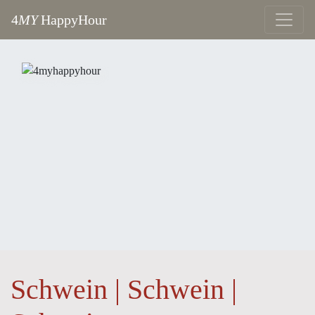
4
MY
HappyHour
Schwein | Schwein |