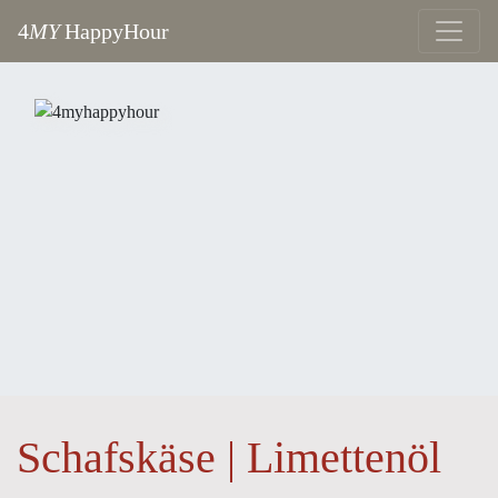
4
MY
HappyHour
Schafskäse | Limettenöl