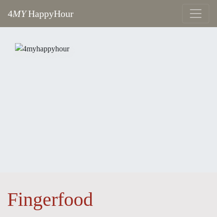
4
MY
HappyHour
Fingerfood