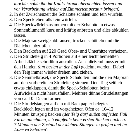
möchte, sollte ihn im Kühlschrank übernachten lassen und
vor Verarbeitung wieder auf Zimmertemperatur bringen)
.
In der Zwischenzeit die Schalotte schälen und fein würfeln.
Den Speck ebenfalls fein würfeln.
Die Speckwürfel zusammen mit der Schalotte in etwas
Sonnenblumenöl kurz und kräftig anbraten und alles abkühlen
lassen.
Die Majoranzweige abbrausen, trocken schütteln und die
Blättchen abzupfen.
Den Backofen auf 220 Grad Ober- und Unterhitze vorheizen.
Den Strudelteig in 4 Portionen auf einer leicht bemehlten
Arbeitsfläche sehr dünn ausrollen. Anschließend muss er mit
den Händen
(am besten in der Luft)
gedehnt werden. Dabei
den Teig immer wieder drehen und ziehen.
Die Semmelbrösel, die Speck-Schalotten und die den Majoran
auf den vorbereiteten Strudelteig streuen. Den Teig seitlich
etwas einklappen, damit die Speck-Schalotten beim
Aufwickeln nicht herausfallen. Mehrere dünne Strudelstangen
von ca. 10–15 cm formen.
Die Strudelstangen auf ein mit Backpapier belegtes
Backblech legen und im vorgeheizten Ofen ca. 10–12
Minuten knusprig backen
(der Teig darf außen auf jeden Fall
Farbe annehmen, ich empfehle beim ersten Backen nach ca.
7 Minuten den Zustand der kleinen Stangen zu prüfen und im
Auge zu behalten)
.