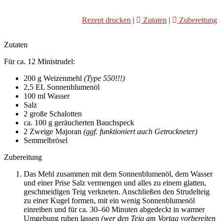
Rezept drucken
|
Zutaten
|
Zubereitung
Zutaten
Für ca. 12 Ministrudel:
200 g Weizenmehl
(Type 550!!!)
2,5 EL Sonnenblumenöl
100 ml Wasser
Salz
2 große Schalotten
ca. 100 g geräucherten Bauchspeck
2 Zweige Majoran
(ggf. funktioniert auch Getrockneter)
Semmelbrösel
Zubereitung
Das Mehl zusammen mit dem Sonnenblumenöl, dem Wasser
und einer Prise Salz vermengen und alles zu einem glatten,
geschmeidigen Teig verkneten. Anschließen den Strudelteig
zu einer Kugel formen, mit ein wenig Sonnenblumenöl
einreiben und für ca. 30–60 Minuten abgedeckt in warmer
Umgebung ruhen lassen
(wer den Teig am Vortag vorbereiten