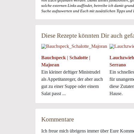
von Euch gefunden werden. Damit dieses funktioniert, gil
solche externen Links auffindet, betreibe ich damit gru
Suche aufzuwerten und Euch mit zusätzlichen Tipps und 
Diese Rezepte könnten Dir auch gefa
Bauchspeck | Schalotte |
Lauchzwiebe
Majoran
Serrano
Ein kleiner deftiger Ministrudel
Ein schnelle
als Appetitanreger, der aber auch
für unangeme
gut zu einer Suppe oder einem
diese Zutate
Salat passt ...
Hause.
Kommentare
Ich freue mich übrigens immer über Eure Komm