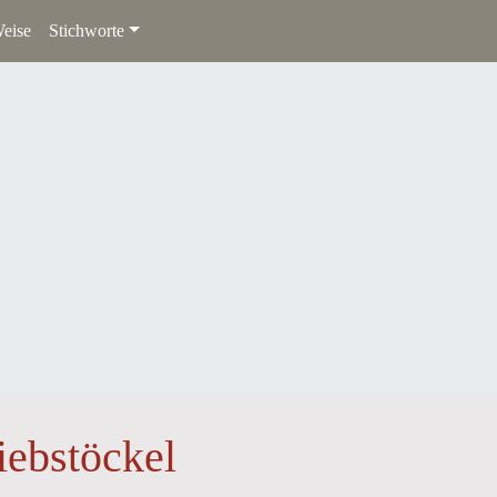
eise
Stichworte
iebstöckel