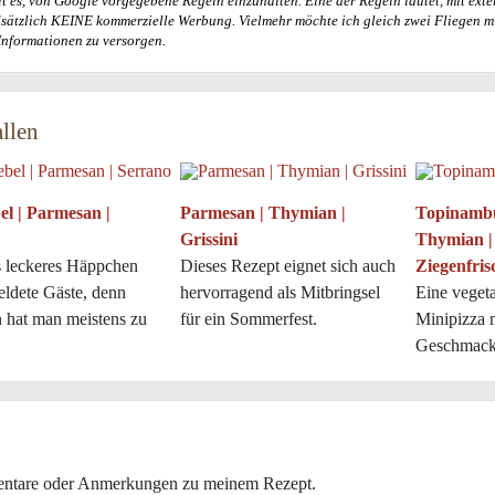
t es, von Google vorgegebene Regeln einzuhalten. Eine der Regeln lautet, mit exte
ndsätzlich KEINE kommerzielle Werbung. Vielmehr möchte ich gleich zwei Fliegen m
Informationen zu versorgen.
llen
l | Parmesan |
Parmesan | Thymian |
Topinambu
Grissini
Thymian |
s leckeres Häppchen
Dieses Rezept eignet sich auch
Ziegenfris
ldete Gäste, denn
hervorragend als Mitbringsel
Eine vegeta
n hat man meistens zu
für ein Sommerfest.
Minipizza 
Geschmack
entare oder Anmerkungen zu meinem Rezept.