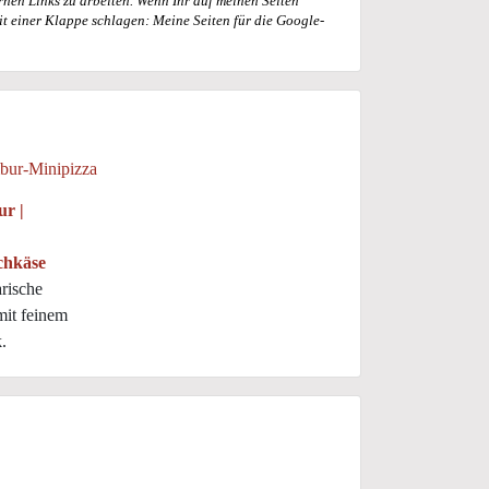
rnen Links zu arbeiten. Wenn Ihr auf meinen Seiten
it einer Klappe schlagen: Meine Seiten für die Google-
r |
chkäse
rische
mit feinem
.