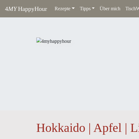
4
MY
HappyHour
Rezepte
Tipps
Über mich
TischW
Hokkaido | Apfel | L