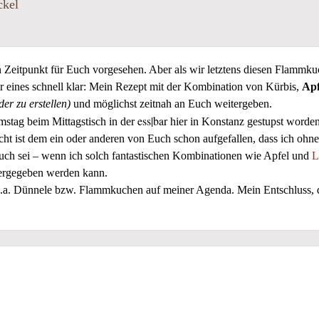
ckel
eren Zeitpunkt für Euch vorgesehen. Aber als wir letztens diesen Flam
 eines schnell klar: Mein Rezept mit der Kombination von Kürbis,
Ap
er zu erstellen)
und möglichst zeitnah an Euch weitergeben.
ess|bar
mstag beim Mittagstisch in der
hier in Konstanz gestupst worden.
eicht ist dem ein oder anderen von Euch schon aufgefallen, dass ich oh
auch sei – wenn ich solch fantastischen Kombinationen wie Apfel und
L
tergegeben werden kann.
u.a. Dünnele bzw. Flammkuchen auf meiner Agenda. Mein Entschluss, di