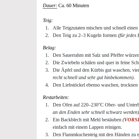
Dauer:
Ca. 60 Minuten
Teig:
Alle Teigzutaten mischen und schnell einen
Den Teig zu 2–3 Kugeln formen
(für jedes
Belag:
Den Sauerrahm mit Salz und Pfeffer würzen
Die Zwiebeln schälen und quer in feine Sch
Die Äpfel und den Kürbis gut waschen, vier
recht schnell und sehr gut hinbekommen)
.
Den Liebstöckel ebenso waschen, trocknen u
Restarbeiten:
Den Ofen auf 220–230°C Ober- und Unterh
an den Enden sehr schnell schwarz werden)
Ein Backblech mit Mehl bestäuben
(
VORSIC
einfach mit einem Lappen reinigen.
Den Flammkuchenteig mit den Händen zu ei