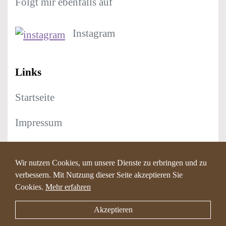
Folgt mir ebenfalls auf
Instagram
Links
Startseite
Impressum
Datenschutz
Wir nutzen Cookies, um unsere Dienste zu erbringen und zu
verbessern. Mit Nutzung dieser Seite akzeptieren Sie
Cookies.
Mehr erfahren
© 2026 4
MY
HappyHour
Akzeptieren