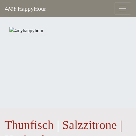
4
MY
HappyHour
Thunfisch | Salzzitrone |