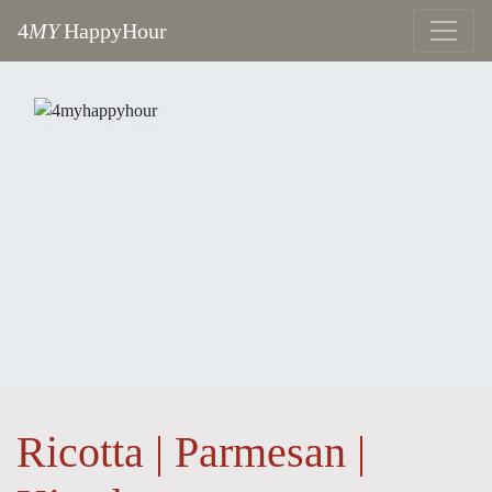
4
MY
HappyHour
Ricotta | Parmesan |