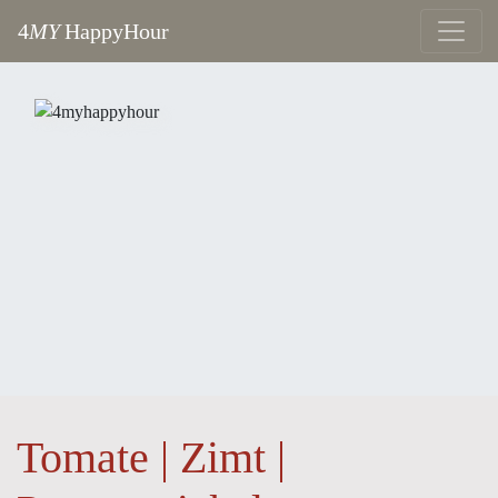
4
MY
HappyHour
Tomate | Zimt |