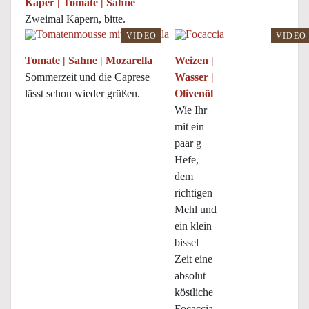
Kaper | Tomate | Sahne
Zweimal Kapern, bitte.
VIDEO
VIDEO
Tomate | Sahne | Mozarella
Weizen |
Sommerzeit und die Caprese
Wasser |
lässt schon wieder grüßen.
Olivenöl
Wie Ihr
mit ein
paar g
Hefe,
dem
richtigen
Mehl und
ein klein
bissel
Zeit eine
absolut
köstliche
Focaccia