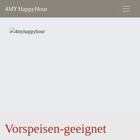
4
MY
HappyHour
Vorspeisen-geeignet