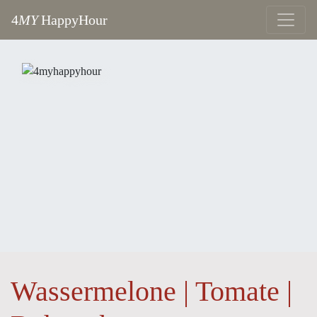
4
MY
HappyHour
Wassermelone | Tomate |