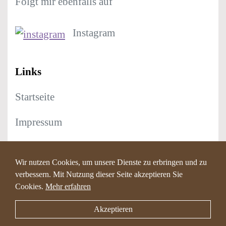
Folgt mir ebenfalls auf
Instagram
Links
Startseite
Impressum
Datenschutz
Wir nutzen Cookies, um unsere Dienste zu erbringen und zu
verbessern. Mit Nutzung dieser Seite akzeptieren Sie
Cookies.
Mehr erfahren
© 2026 4
MY
HappyHour
Akzeptieren