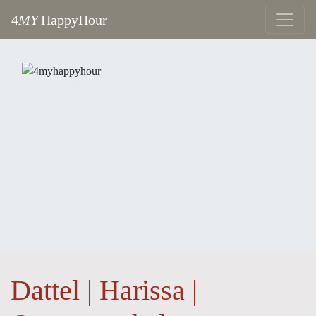
4
MY
HappyHour
Dattel | Harissa |