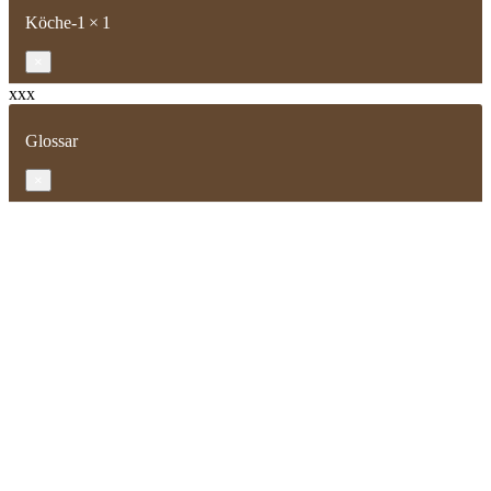
Köche-1 × 1
×
xxx
Glossar
×