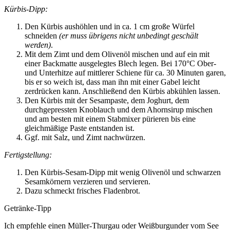
Kürbis-Dipp:
Den Kürbis aushöhlen und in ca. 1 cm große Würfel
schneiden
(er muss übrigens nicht unbedingt geschält
werden)
.
Mit dem Zimt und dem Olivenöl mischen und auf ein mit
einer Backmatte ausgelegtes Blech legen. Bei 170°C Ober-
und Unterhitze auf mittlerer Schiene für ca. 30 Minuten garen,
bis er so weich ist, dass man ihn mit einer Gabel leicht
zerdrücken kann. Anschließend den Kürbis abkühlen lassen.
Den Kürbis mit der Sesampaste, dem Joghurt, dem
durchgepressten Knoblauch und dem Ahornsirup mischen
und am besten mit einem Stabmixer pürieren bis eine
gleichmäßige Paste entstanden ist.
Ggf. mit Salz, und Zimt nachwürzen.
Fertigstellung:
Den Kürbis-Sesam-Dipp mit wenig Olivenöl und schwarzen
Sesamkörnern verzieren und servieren.
Dazu schmeckt frisches Fladenbrot.
Getränke-Tipp
Ich empfehle einen Müller-Thurgau oder Weißburgunder vom See