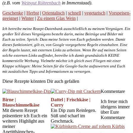
(z.B.
vom
Weingut Röhrenbach
in Immenstaad)
.
Geschenke
|
Herbst
|
Orientalisch
|
schnell
|
vegetarisch
|
Vorspeisen-
geeignet
|
Winter
|
Zu einem Glas Wein
|
Ich betreibe meine Rezept-Datenbank ausschließlich zu meinem Vergnügen. Ein
großer Teil dieses Vergnügens besteht darin, meine Beiträge und Bilder mit
Euch zu teilen. Sprich: Dass meine Seiten von Euch gefunden werden. Damit
dieses funktioniert, gilt es, von Google vorgegebene Regeln einzuhalten. Eine
der Regeln lautet, mit externen Links zu arbeiten. Wenn Ihr auf meinen Seiten
solche externen Links auffindet, betreibe ich damit grundsätzlich KEINE
kommerzielle Werbung. Vielmehr möchte ich gleich zwei Fliegen mit einer
Klappe schlagen: Meine Seiten für die Google-Suche aufzuwerten und Euch
mit zusätzlichen Tipps und Informationen zu versorgen.
Diese Rezepte könnten Dir auch gefallen
Kommentare
Birne |
Dattel | Frischkäse |
Ich freue mich
Blauschimmelkäse
Curry
übrigens immer
Mit diesem Rezept
Ein Dip zum Reinlegen.
über Eure
präsentiere ich Euch ein
Süß und scharf im
Kommentare
weiteres Highlight aus
Geschmack.
meiner
Apetitthäppchen-