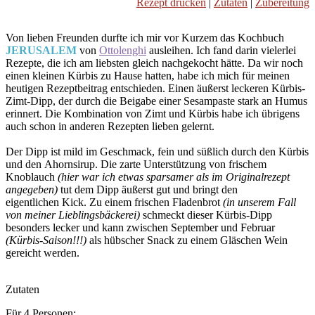
Rezept drucken
|
Zutaten
|
Zubereitung
Von lieben Freunden durfte ich mir vor Kurzem das Kochbuch
JERUSALEM
von
Ottolenghi
ausleihen. Ich fand darin vielerlei
Rezepte, die ich am liebsten gleich nachgekocht hätte. Da wir noch
einen kleinen Kürbis zu Hause hatten, habe ich mich für meinen
heutigen Rezeptbeitrag entschieden. Einen äußerst leckeren Kürbis-
Zimt-Dipp, der durch die Beigabe einer Sesampaste stark an Humus
erinnert. Die Kombination von Zimt und Kürbis habe ich übrigens
auch schon in anderen Rezepten lieben gelernt.
Der Dipp ist mild im Geschmack, fein und süßlich durch den Kürbis
und den Ahornsirup. Die zarte Unterstützung von frischem
Knoblauch
(hier war ich etwas sparsamer als im Originalrezept
angegeben)
tut dem Dipp äußerst gut und bringt den
eigentlichen Kick. Zu einem frischen Fladenbrot
(in unserem Fall
von meiner Lieblingsbäckerei)
schmeckt dieser Kürbis-Dipp
besonders lecker und kann zwischen September und Februar
(Kürbis-Saison!!!)
als hübscher Snack zu einem Gläschen Wein
gereicht werden.
Zutaten
Für 4 Personen: