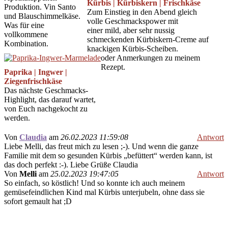
Kürbis | Kürbiskern | Frischkäse
Produktion. Vin Santo
Zum Einstieg in den Abend gleich
und Blauschimmelkäse.
volle Geschmackspower mit
Was für eine
einer mild, aber sehr nussig
vollkommene
schmeckenden Kürbiskern-Creme auf
Kombination.
knackigen Kürbis-Scheiben.
oder Anmerkungen zu meinem
Rezept.
Paprika | Ingwer |
Ziegenfrischkäse
Das nächste Geschmacks-
Highlight, das darauf wartet,
von Euch nachgekocht zu
werden.
Von
Claudia
am
26.02.2023 11:59:08
Antwort
Liebe Melli, das freut mich zu lesen ;-). Und wenn die ganze
Familie mit dem so gesunden Kürbis „befüttert“ werden kann, ist
das doch perfekt :-). Liebe Grüße Claudia
Von
Melli
am
25.02.2023 19:47:05
Antwort
So einfach, so köstlich! Und so konnte ich auch meinem
gemüsefeindlichen Kind mal Kürbis unterjubeln, ohne dass sie
sofort gemault hat ;D